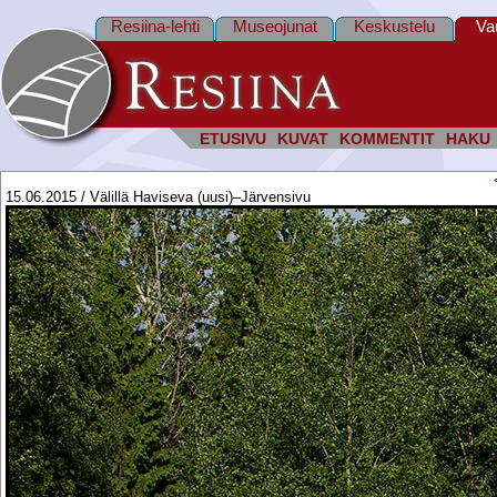
Resiina-lehti
Museojunat
Keskustelu
Va
ETUSIVU
KUVAT
KOMMENTIT
HAKU
15.06.2015 / Välillä Haviseva (uusi)–Järvensivu