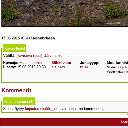
15.06.2015
IC 90 Messukylässä.
Kuvan tiedot
Välillä:
Haviseva (uusi)–Järvensivu
Kuvaaja:
Misa Lammio
Sähköveturi
Junatyyppi
Muu tunnis
Lisätty:
15.06.2015 20:59
Sr2
:
3205
IC
:
90
Sijainti:
Linjalla
Vuodenajat:
Ke
Kommentit
Kirjoita kommentti
Sinun täytyy
kirjautua sisään
, jotta voit kirjoittaa kommentteja!
Sivu