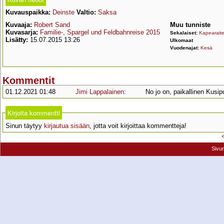
Kuvauspaikka:
Deinste
Valtio:
Saksa
Kuvaaja:
Robert Sand
Muu tunniste
Kuvasarja:
Familie-, Spargel und Feldbahnreise 2015
Sekalaiset:
Kapearait
Lisätty:
15.07.2015 13:26
Ulkomaat
Vuodenajat:
Kesä
Kommentit
01.12.2021 01:48
Jimi Lappalainen
:
No jo on, paikallinen Kusip
Kirjoita kommentti
Sinun täytyy
kirjautua sisään
, jotta voit kirjoittaa kommentteja!
Sivu