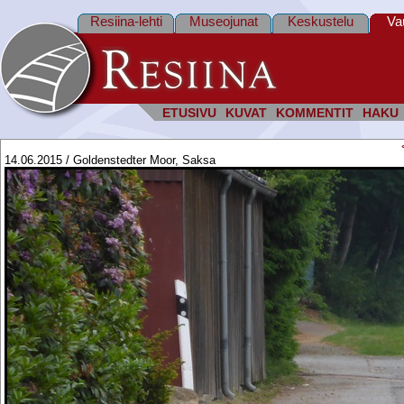
Resiina-lehti
Museojunat
Keskustelu
Va
ETUSIVU
KUVAT
KOMMENTIT
HAKU
14.06.2015 / Goldenstedter Moor, Saksa