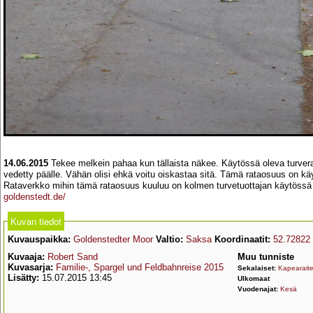
14.06.2015
Tekee melkein pahaa kun tällaista näkee. Käytössä oleva turverata 
vedetty päälle. Vähän olisi ehkä voitu oiskastaa sitä. Tämä rataosuus on kä
Rataverkko mihin tämä rataosuus kuuluu on kolmen turvetuottajan käytössä 
goldenstedt.de/
Kuvan tiedot
Kuvauspaikka:
Goldenstedter Moor
Valtio:
Saksa
Koordinaatit:
52.72822
Kuvaaja:
Robert Sand
Muu tunniste
Kuvasarja:
Familie-, Spargel und Feldbahnreise 2015
Sekalaiset:
Kapearait
Lisätty:
15.07.2015 13:45
Ulkomaat
Vuodenajat:
Kesä