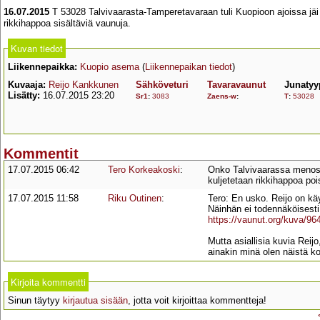
16.07.2015
T 53028 Talvivaarasta-Tamperetavaraan tuli Kuopioon ajoissa jäi
rikkihappoa sisältäviä vaunuja.
Kuvan tiedot
Liikennepaikka:
Kuopio asema
(
Liikennepaikan tiedot
)
Kuvaaja:
Reijo Kankkunen
Sähköveturi
Tavaravaunut
Junatyy
Lisätty:
16.07.2015 23:20
Sr1
:
3083
Zaens-w
:
T
:
53028
Kommentit
17.07.2015 06:42
Tero Korkeakoski
:
Onko Talvivaarassa menossa
kuljetetaan rikkihappoa po
17.07.2015 11:58
Riku Outinen
:
Tero: En usko. Reijo on käy
Näinhän ei todennäköisesti
https://vaunut.org/kuva/9
Mutta asiallisia kuvia Reijo
ainakin minä olen näistä ko
Kirjoita kommentti
Sinun täytyy
kirjautua sisään
, jotta voit kirjoittaa kommentteja!