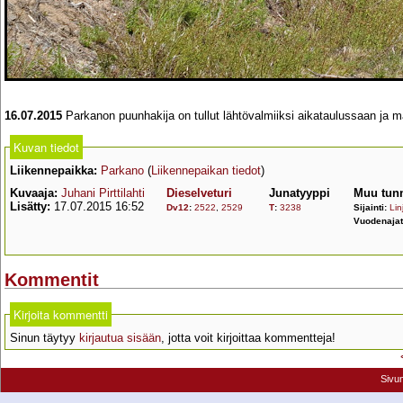
16.07.2015
Parkanon puunhakija on tullut lähtövalmiiksi aikataulussaan ja m
Kuvan tiedot
Liikennepaikka:
Parkano
(
Liikennepaikan tiedot
)
Kuvaaja:
Juhani Pirttilahti
Dieselveturi
Junatyyppi
Muu tunn
Lisätty:
17.07.2015 16:52
Dv12
:
2522
,
2529
T
:
3238
Sijainti:
Lin
Vuodenaja
Kommentit
Kirjoita kommentti
Sinun täytyy
kirjautua sisään
, jotta voit kirjoittaa kommentteja!
Sivu