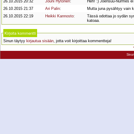
26.10.2015 20:32
Jouni Hytönen
:
Heh! :) Joensuu-Nurmes ei 
26.10.2015 21:37
Ari Palin
:
Mutta juna pysähtyy vain 
26.10.2015 22:19
Heikki Kannosto
:
Tässä odottaa jo sydän syr
katoaa.
Kirjoita kommentti
Sinun täytyy
kirjautua sisään
, jotta voit kirjoittaa kommentteja!
Sivu