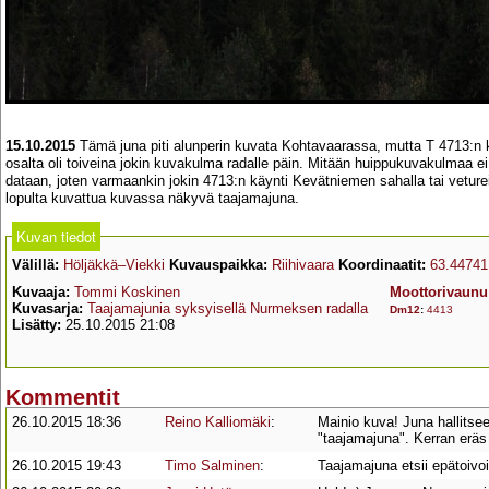
15.10.2015
Tämä juna piti alunperin kuvata Kohtavaarassa, mutta T 4713:n kul
osalta oli toiveina jokin kuvakulma radalle päin. Mitään huippukuvakulmaa ei
dataan, joten varmaankin jokin 4713:n käynti Kevätniemen sahalla tai veturei
lopulta kuvattua kuvassa näkyvä taajamajuna.
Kuvan tiedot
Välillä:
Höljäkkä–Viekki
Kuvauspaikka:
Riihivaara
Koordinaatit:
63.44741
Kuvaaja:
Tommi Koskinen
Moottorivaunu
Kuvasarja:
Taajamajunia syksyisellä Nurmeksen radalla
Dm12
:
4413
Lisätty:
25.10.2015 21:08
Kommentit
26.10.2015 18:36
Reino Kalliomäki
:
Mainio kuva! Juna hallitse
"taajamajuna". Kerran eräs 
26.10.2015 19:43
Timo Salminen
:
Taajamajuna etsii epätoivo