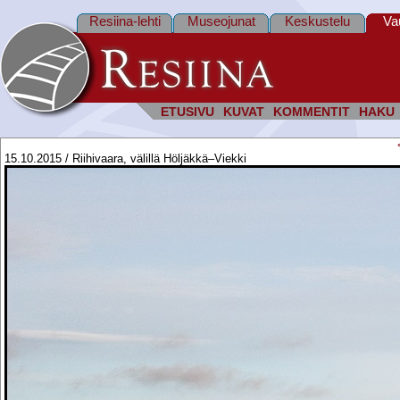
Resiina-lehti
Museojunat
Keskustelu
Va
ETUSIVU
KUVAT
KOMMENTIT
HAKU
15.10.2015 / Riihivaara, välillä Höljäkkä–Viekki