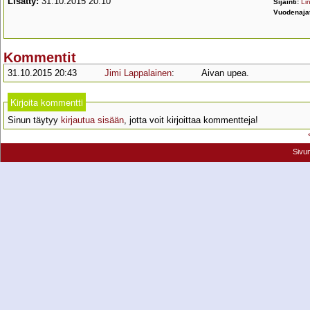
Lisätty:
31.10.2015 20:10
Sijainti:
Lin
Vuodenaja
Kommentit
31.10.2015 20:43
Jimi Lappalainen
:
Aivan upea.
Kirjoita kommentti
Sinun täytyy
kirjautua sisään
, jotta voit kirjoittaa kommentteja!
Sivu