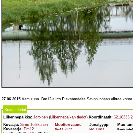
27.06.2015
Aamujuna. Dm12-siirto Pieksämäeltä Savonlinnaan alittaa kohta Vii
Kuvan tiedot
Liikennepaikka:
Joroinen
(
Liikennepaikan tiedot
)
Koordinaatit:
62.16333 2
Kuvaaja:
Simo Toikkanen
Moottorivaunu
Junatyyppi
Muu tun
Kuvasarja:
Dm12
Dm12
:
4407
MV
:
11921
Rautatiein