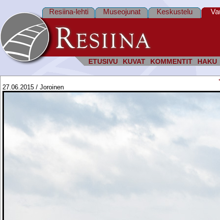
Resiina-lehti
Museojunat
Keskustelu
Va
ETUSIVU
KUVAT
KOMMENTIT
HAKU
27.06.2015 / Joroinen