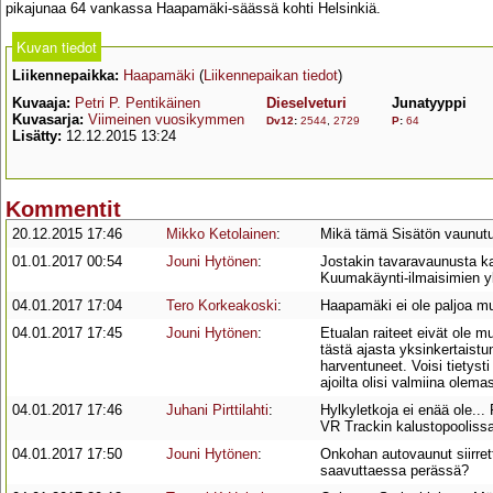
pikajunaa 64 vankassa Haapamäki-säässä kohti Helsinkiä.
Kuvan tiedot
Liikennepaikka:
Haapamäki
(
Liikennepaikan tiedot
)
Kuvaaja:
Petri P. Pentikäinen
Dieselveturi
Junatyyppi
Kuvasarja:
Viimeinen vuosikymmen
Dv12
:
2544
,
2729
P
:
64
Lisätty:
12.12.2015 13:24
Kommentit
20.12.2015 17:46
Mikko Ketolainen
:
Mikä tämä Sisätön vaunutu
01.01.2017 00:54
Jouni Hytönen
:
Jostakin tavaravaunusta kat
Kuumakäynti-ilmaisimien yl
04.01.2017 17:04
Tero Korkeakoski
:
Haapamäki ei ole paljoa mu
04.01.2017 17:45
Jouni Hytönen
:
Etualan raiteet eivät ole 
tästä ajasta yksinkertaistu
harventuneet. Voisi tietysti 
ajoilta olisi valmiina olema
04.01.2017 17:46
Juhani Pirttilahti
:
Hylkyletkoja ei enää ole..
VR Trackin kalustopoolissa 
04.01.2017 17:50
Jouni Hytönen
:
Onkohan autovaunut siirret
saavuttaessa perässä?