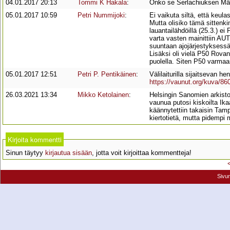
04.01.2017 20:13
Tommi K Hakala
:
Onko se Serlachiuksen Män
05.01.2017 10:59
Petri Nummijoki
:
Ei vaikuta siltä, että keul
Mutta olisiko tämä sittenki
lauantailähdöillä (25.3.) ei
varta vasten mainittiin AU
suuntaan ajojärjestyksess
Lisäksi oli vielä P50 Rovan
puolella. Siten P50 varmaa
05.01.2017 12:51
Petri P. Pentikäinen
:
Välilaiturilla sijaitsevan 
https://vaunut.org/kuva/86
26.03.2021 13:34
Mikko Ketolainen
:
Helsingin Sanomien arkist
vaunua putosi kiskoilta Ika
käännytettiin takaisin Tamp
kiertotietä, mutta pidemp
Kirjoita kommentti
Sinun täytyy
kirjautua sisään
, jotta voit kirjoittaa kommentteja!
Sivu