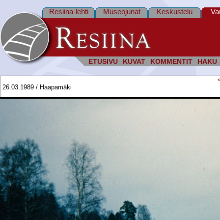
Resiina-lehti
Museojunat
Keskustelu
Va
ETUSIVU
KUVAT
KOMMENTIT
HAKU
26.03.1989 / Haapamäki