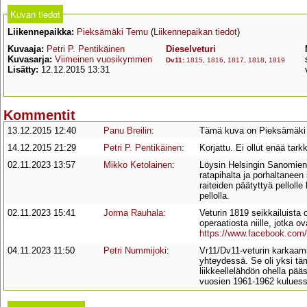
Kuvan tiedot
Liikennepaikka:
Pieksämäki Temu
(
Liikennepaikan tiedot
)
Kuvaaja:
Petri P. Pentikäinen
Dieselveturi
Kuvasarja:
Viimeinen vuosikymmen
Dv11
:
1815
,
1816
,
1817
,
1818
,
1819
Lisätty:
12.12.2015 13:31
Kommentit
13.12.2015 12:40
Panu Breilin
:
Tämä kuva on Pieksämäki Tem
14.12.2015 21:29
Petri P. Pentikäinen
:
Korjattu. Ei ollut enää tar
02.11.2023 13:57
Mikko Ketolainen
:
Löysin Helsingin Sanomien 
ratapihalta ja porhaltaneen
raiteiden päätyttyä pelloll
pellolla.
02.11.2023 15:41
Jorma Rauhala
:
Veturin 1819 seikkailuista 
operaatiosta niille, jotka 
https://www.facebook.com
04.11.2023 11:50
Petri Nummijoki
:
Vr11/Dv11-veturin karkaam
yhteydessä. Se oli yksi t
liikkeellelähdön ohella pääs
vuosien 1961-1962 kuluess