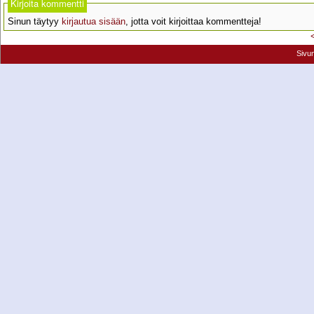
Kirjoita kommentti
Sinun täytyy
kirjautua sisään
, jotta voit kirjoittaa kommentteja!
Sivu