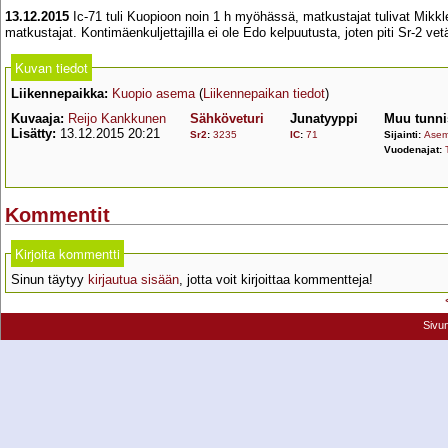
13.12.2015
Ic-71 tuli Kuopioon noin 1 h myöhässä, matkustajat tulivat Mikklei
matkustajat. Kontimäenkuljettajilla ei ole Edo kelpuutusta, joten piti Sr-2 v
Kuvan tiedot
Liikennepaikka:
Kuopio asema
(
Liikennepaikan tiedot
)
Kuvaaja:
Reijo Kankkunen
Sähköveturi
Junatyyppi
Muu tunni
Lisätty:
13.12.2015 20:21
Sr2
:
3235
IC
:
71
Sijainti:
Asem
Vuodenajat:
Kommentit
Kirjoita kommentti
Sinun täytyy
kirjautua sisään
, jotta voit kirjoittaa kommentteja!
Sivu