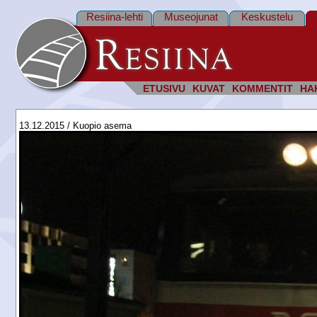
Resiina-lehti
Museojunat
Keskustelu
ETUSIVU
KUVAT
KOMMENTIT
HA
13.12.2015 / Kuopio asema