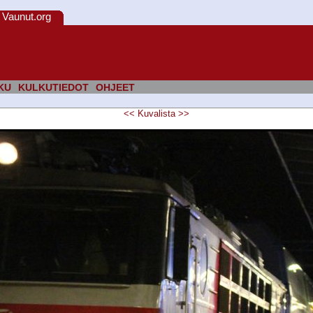
Vaunut.org
KU
KULKUTIEDOT
OHJEET
<<
Kuvalista
>>