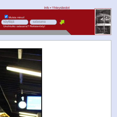
Info
•
Yhteystiedot
Muista minut!
Unohtuiko salasana?
Rekisteröidy!