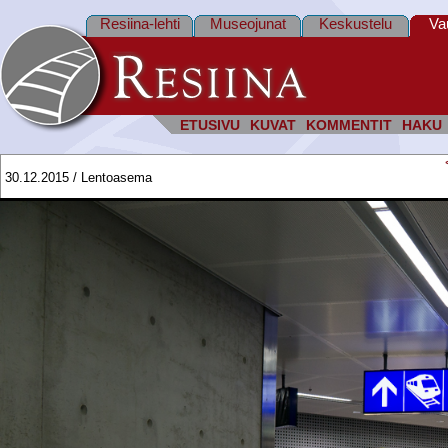
Resiina-lehti
Museojunat
Keskustelu
Va
ETUSIVU
KUVAT
KOMMENTIT
HAKU
30.12.2015 / Lentoasema