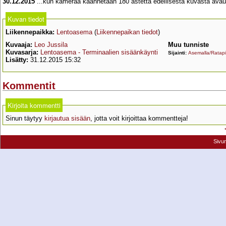
30.12.2015
...kun kameraa käännetään 180 astetta edellisestä kuvasta avaut
Kuvan tiedot
Liikennepaikka:
Lentoasema
(
Liikennepaikan tiedot
)
Kuvaaja:
Leo Jussila
Muu tunniste
Kuvasarja:
Lentoasema - Terminaalien sisäänkäynti
Sijainti:
Asemalla/Ratapi
Lisätty:
31.12.2015 15:32
Kommentit
Kirjoita kommentti
Sinun täytyy
kirjautua sisään
, jotta voit kirjoittaa kommentteja!
Sivu