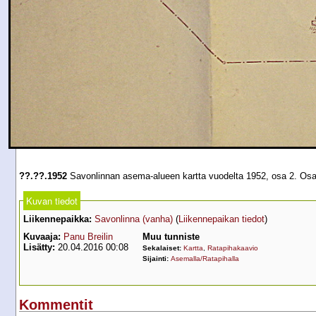
??.??.1952
Savonlinnan asema-alueen kartta vuodelta 1952, osa 2. Os
Kuvan tiedot
Liikennepaikka:
Savonlinna (vanha)
(
Liikennepaikan tiedot
)
Kuvaaja:
Panu Breilin
Muu tunniste
Lisätty:
20.04.2016 00:08
Sekalaiset:
Kartta
,
Ratapihakaavio
Sijainti:
Asemalla/Ratapihalla
Kommentit