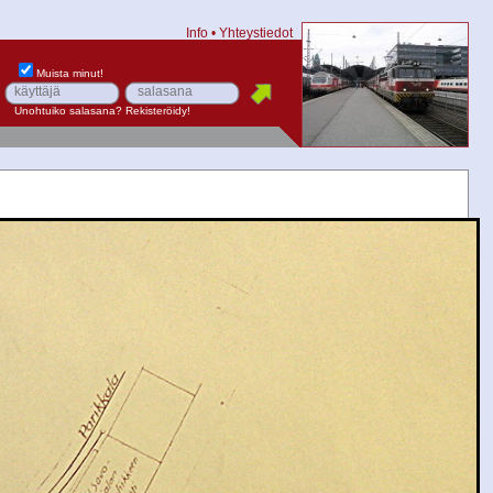
Info
•
Yhteystiedot
Muista minut!
Unohtuiko salasana?
Rekisteröidy!