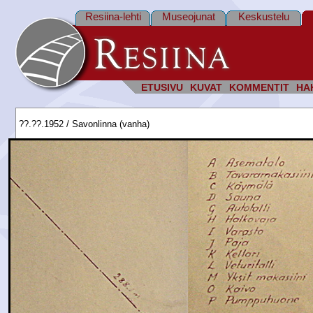
Resiina-lehti
Museojunat
Keskustelu
ETUSIVU
KUVAT
KOMMENTIT
HA
??.??.1952 / Savonlinna (vanha)