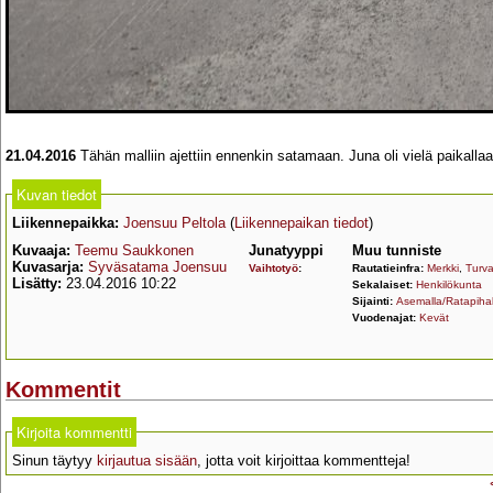
21.04.2016
Tähän malliin ajettiin ennenkin satamaan. Juna oli vielä paikalla
Kuvan tiedot
Liikennepaikka:
Joensuu Peltola
(
Liikennepaikan tiedot
)
Kuvaaja:
Teemu Saukkonen
Junatyyppi
Muu tunniste
Kuvasarja:
Syväsatama Joensuu
Vaihtotyö
:
Rautatieinfra:
Merkki
,
Turva
Lisätty:
23.04.2016 10:22
Sekalaiset:
Henkilökunta
Sijainti:
Asemalla/Ratapihal
Vuodenajat:
Kevät
Kommentit
Kirjoita kommentti
Sinun täytyy
kirjautua sisään
, jotta voit kirjoittaa kommentteja!