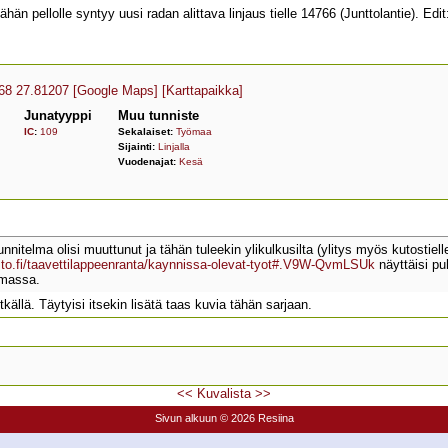
n pellolle syntyy uusi radan alittava linjaus tielle 14766 (Junttolantie). Edit
68 27.81207
[Google Maps]
[Karttapaikka]
Junatyyppi
Muu tunniste
IC
:
109
Sekalaiset:
Työmaa
Sijainti:
Linjalla
Vuodenajat:
Kesä
unnitelma olisi muuttunut ja tähän tuleekin ylikulkusilta (ylitys myös kutostie
asto.fi/taavettilappeenranta/kaynnissa-olevat-tyot#.V9W-QvmLSUk
näyttäisi puh
amassa.
itkällä. Täytyisi itsekin lisätä taas kuvia tähän sarjaan.
<<
Kuvalista
>>
Sivun alkuun
© 2026 Resiina