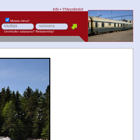
Info
•
Yhteystiedot
Muista minut!
Unohtuiko salasana?
Rekisteröidy!