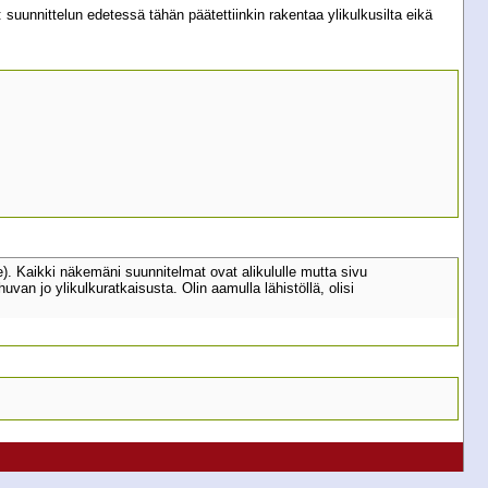
: suunnittelun edetessä tähän päätettiinkin rakentaa ylikulkusilta eikä
lle). Kaikki näkemäni suunnitelmat ovat alikululle mutta sivu
uvan jo ylikulkuratkaisusta. Olin aamulla lähistöllä, olisi