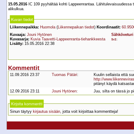
15.05.2016
IC 109 pyyhältää kohti Lappeenrantaa. Lähitulevaisuudessa tähä
alikulkua.
Kuvan tiedot
Liikennepaikka:
Huomola
(
Liikennepaikan tiedot
)
Koordinaatit:
60.950
Kuvaaja:
Jouni Hytönen
Sähköveturi
Kuvasarja:
Kuvia Taavetti-Lappeenranta-tiehankkeesta
Sr2
:
Lisätty:
15.05.2016 22:38
Kommentit
11.09.2016 23:37
Tuomas Pätäri
:
Kuulin sellaista että su
http://www.liikennevir
pitänyt käydä katsast
12.09.2016 23:11
Jouni Hytönen
:
Juu, silta on tässä jo p
Kirjoita kommentti
Sinun täytyy
kirjautua sisään
, jotta voit kirjoittaa kommentteja!