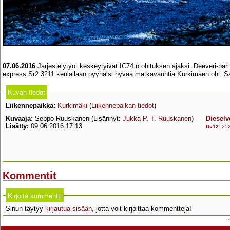
07.06.2016
Järjestelytyöt keskeytyivät IC74:n ohituksen ajaksi. Deeveri-pari
express Sr2 3211 keulallaan pyyhälsi hyvää matkavauhtia Kurkimäen ohi. Sa
Kuvan tiedot
Liikennepaikka:
Kurkimäki
(
Liikennepaikan tiedot
)
Kuvaaja:
Seppo Ruuskanen (Lisännyt:
Jukka P. T. Ruuskanen
)
Dieselv
Lisätty:
09.06.2016 17:13
Dv12
:
25
Kommentit
Kirjoita kommentti
Sinun täytyy
kirjautua sisään
, jotta voit kirjoittaa kommentteja!