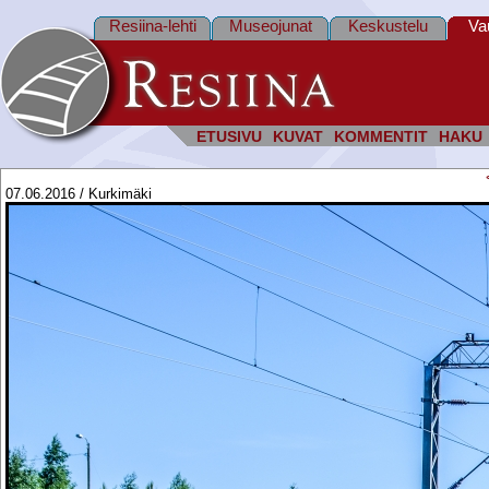
Resiina-lehti
Museojunat
Keskustelu
Va
ETUSIVU
KUVAT
KOMMENTIT
HAKU
07.06.2016 / Kurkimäki