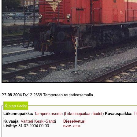
??.08.2004
Dv12 2558 Tampereen rautatieasemalla.
Kuvan tiedot
Liikennepaikka:
Tampere asema
(
Liikennepaikan tiedot
)
Kuvauspaikka:
T
Kuvaaja:
Valtteri Keski-Säntti
Dieselveturi
Lisätty:
31.07.2004 00:00
Dv12
:
2558