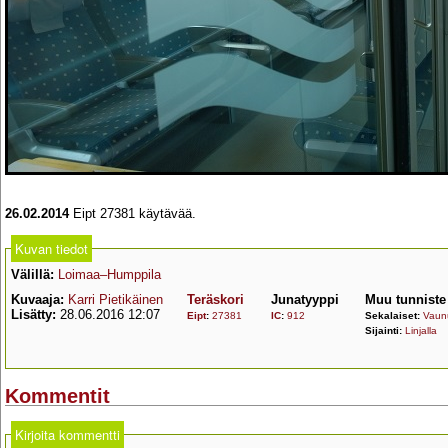
26.02.2014
Eipt 27381 käytävää.
Kuvan tiedot
Välillä:
Loimaa–Humppila
Kuvaaja:
Karri Pietikäinen
Teräskori
Junatyyppi
Muu tunniste
Lisätty:
28.06.2016 12:07
Eipt
:
27381
IC
:
912
Sekalaiset:
Vaunu
Sijainti:
Linjalla
Kommentit
Kirjoita kommentti