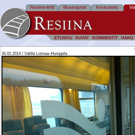
Resiina-lehti
Museojunat
Keskustelu
Va
ETUSIVU
KUVAT
KOMMENTIT
HAKU
26.02.2014 / Välillä Loimaa–Humppila