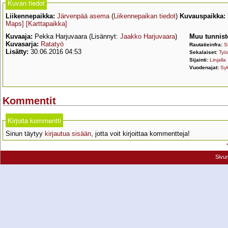
Kuvan tiedot
Liikennepaikka:
Järvenpää asema
(
Liikennepaikan tiedot
)
Kuvauspaikka:
Maps]
[Karttapaikka]
Kuvaaja:
Pekka Harjuvaara (Lisännyt:
Jaakko Harjuvaara
)
Muu tunnist
Kuvasarja:
Ratatyö
Rautatieinfra:
Si
Lisätty:
30.06.2016 04:53
Sekalaiset:
Työ
Sijainti:
Linjalla
Vuodenajat:
Sy
Kommentit
Kirjoita kommentti
Sinun täytyy
kirjautua sisään
, jotta voit kirjoittaa kommentteja!
Sivu