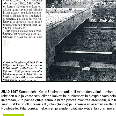
25.10.1997
Sanomalehti Keski-Uusimaan artikkeli ratatöiden valmistumisesta. 
raiteiden alle ja vasta sen jälkeen kaivettiin ja rakennettiin alaspäin varsi
lukemaan, kun painaa ctrl-ja samalla hiiren pyörää pyörittää eteenpäin, niin t
suuri urakka on ollut tekeillä Kyrölän (Ainola) ja Järvenpään aseman välillä. 
Puistotielle. Pilariporukan tekemien pilareiden päät näkyvät sillan uran molem