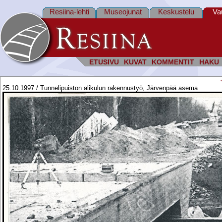
Resiina-lehti
Museojunat
Keskustelu
Va
ETUSIVU
KUVAT
KOMMENTIT
HAKU
25.10.1997 / Tunnelipuiston alikulun rakennustyö, Järvenpää asema