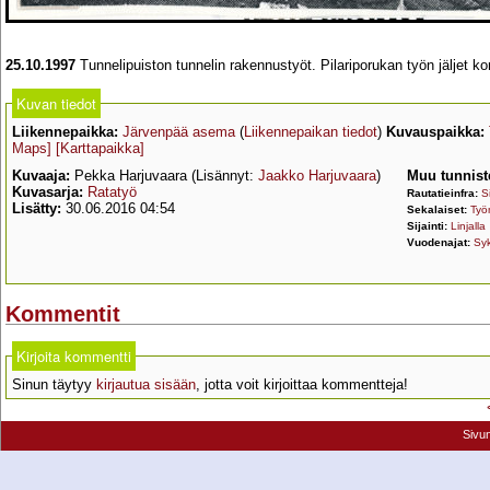
25.10.1997
Tunnelipuiston tunnelin rakennustyöt. Pilariporukan työn jäljet 
Kuvan tiedot
Liikennepaikka:
Järvenpää asema
(
Liikennepaikan tiedot
)
Kuvauspaikka:
Maps]
[Karttapaikka]
Kuvaaja:
Pekka Harjuvaara (Lisännyt:
Jaakko Harjuvaara
)
Muu tunnist
Kuvasarja:
Ratatyö
Rautatieinfra:
Si
Lisätty:
30.06.2016 04:54
Sekalaiset:
Työ
Sijainti:
Linjalla
Vuodenajat:
Sy
Kommentit
Kirjoita kommentti
Sinun täytyy
kirjautua sisään
, jotta voit kirjoittaa kommentteja!
Sivu