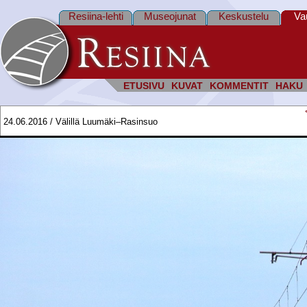
Resiina-lehti
Museojunat
Keskustelu
Va
ETUSIVU
KUVAT
KOMMENTIT
HAKU
24.06.2016 / Välillä Luumäki–Rasinsuo