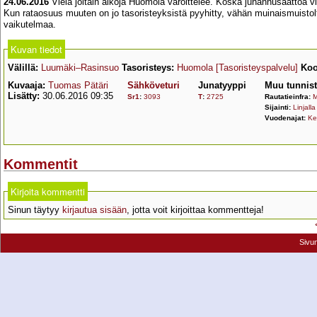
24.06.2016
Vielä joitain aikoja Huomola varoittelee. Koska juhannusaattoa vie
Kun rataosuus muuten on jo tasoristeyksistä pyyhitty, vähän muinaismuisto
vaikutelmaa.
Kuvan tiedot
Välillä:
Luumäki–Rasinsuo
Tasoristeys:
Huomola
[Tasoristeyspalvelu]
Koo
Kuvaaja:
Tuomas Pätäri
Sähköveturi
Junatyyppi
Muu tunnis
Lisätty:
30.06.2016 09:35
Sr1
:
3093
T
:
2725
Rautatieinfra:
M
Sijainti:
Linjalla
Vuodenajat:
Ke
Kommentit
Kirjoita kommentti
Sinun täytyy
kirjautua sisään
, jotta voit kirjoittaa kommentteja!
Sivu