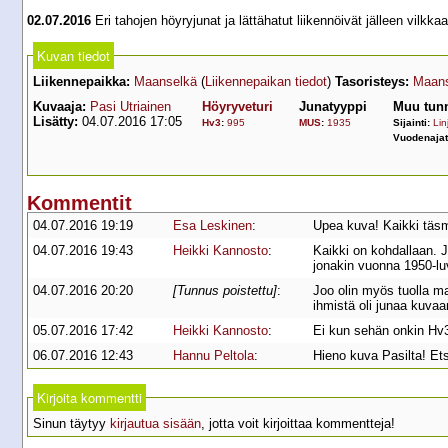
02.07.2016
Eri tahojen höyryjunat ja lättähatut liikennöivät jälleen vil
Kuvan tiedot
Liikennepaikka:
Maanselkä
(
Liikennepaikan tiedot
)
Tasoristeys:
Maans
Kuvaaja:
Pasi Utriainen
Höyryveturi
Junatyyppi
Muu tunn
Lisätty:
04.07.2016 17:05
Hv3
:
995
MUS
:
1935
Sijainti:
Lin
Vuodenaja
Kommentit
04.07.2016 19:19
Esa Leskinen
:
Upea kuva! Kaikki täsm
04.07.2016 19:43
Heikki Kannosto
:
Kaikki on kohdallaan. J
jonakin vuonna 1950-luv
04.07.2016 20:20
[Tunnus poistettu]
:
Joo olin myös tuolla ma
ihmistä oli junaa kuvaam
05.07.2016 17:42
Heikki Kannosto
:
Ei kun sehän onkin Hv3
06.07.2016 12:43
Hannu Peltola
:
Hieno kuva Pasilta! Ets
Kirjoita kommentti
Sinun täytyy
kirjautua sisään
, jotta voit kirjoittaa kommentteja!