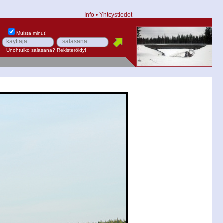
Info
•
Yhteystiedot
Muista minut!
Unohtuiko salasana?
Rekisteröidy!