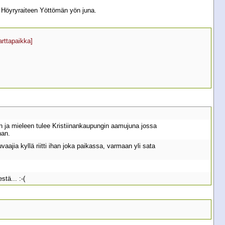
sä Höyryraiteen Yöttömän yön juna.
arttapaikka]
an ja mieleen tulee Kristiinankaupungin aamujuna jossa
nan.
aajia kyllä riitti ihan joka paikassa, varmaan yli sata
tä... :-(