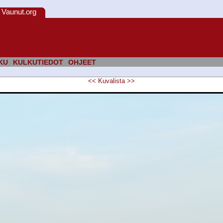
Vaunut.org
KU
KULKUTIEDOT
OHJEET
<<
Kuvalista
>>