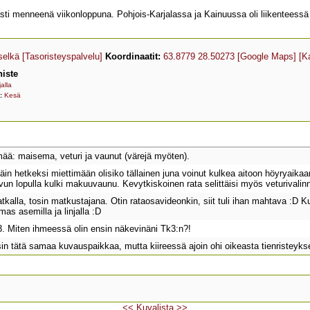
kkaasti menneenä viikonloppuna. Pohjois-Karjalassa ja Kainuussa oli liikentees
elkä
[Tasoristeyspalvelu]
Koordinaatit:
63.8779 28.50273
[Google Maps]
[K
iste
jalla
t:
Kesä
ää: maisema, veturi ja vaunut (värejä myöten).
äin hetkeksi miettimään olisiko tällainen juna voinut kulkea aitoon höyryaika
un lopulla kulki makuuvaunu. Kevytkiskoinen rata selittäisi myös veturivalin
tkalla, tosin matkustajana. Otin rataosavideonkin, siit tuli ihan mahtava :D Kuv
as asemilla ja linjalla :D
. Miten ihmeessä olin ensin näkevinäni Tk3:n?!
in tätä samaa kuvauspaikkaa, mutta kiireessä ajoin ohi oikeasta tienristeykses
<<
Kuvalista
>>