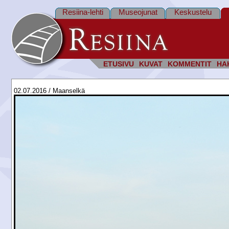
Resiina-lehti
Museojunat
Keskustelu
ETUSIVU
KUVAT
KOMMENTIT
HA
02.07.2016 / Maanselkä