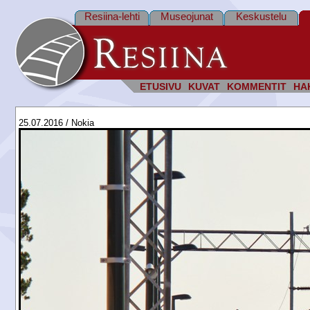
Resiina-lehti
Museojunat
Keskustelu
ETUSIVU
KUVAT
KOMMENTIT
HA
25.07.2016 / Nokia