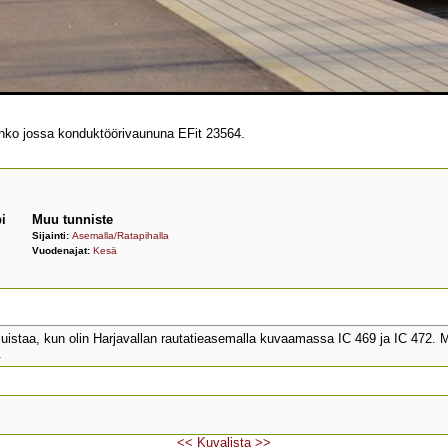
nko jossa konduktöörivaununa EFit 23564.
i
Muu tunniste
Sijainti:
Asemalla/Ratapihalla
Vuodenajat:
Kesä
istaa, kun olin Harjavallan rautatieasemalla kuvaamassa IC 469 ja IC 472. M
.
<<
Kuvalista
>>