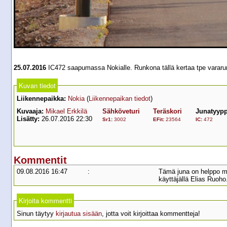
25.07.2016
IC472 saapumassa Nokialle. Runkona tällä kertaa tpe vararu
Kuvan tiedot
Liikennepaikka:
Nokia
(
Liikennepaikan tiedot
)
Kuvaaja:
Mikael Erkkilä
Sähköveturi
Teräskori
Junatyypp
Lisätty:
26.07.2016 22:30
Sr1
:
3002
EFit
:
23564
IC
:
472
Kommentit
09.08.2016 16:47
:
Tämä juna on helppo mu
käyttäjällä Elias Ruoho
Kirjoita kommentti
Sinun täytyy
kirjautua sisään
, jotta voit kirjoittaa kommentteja!