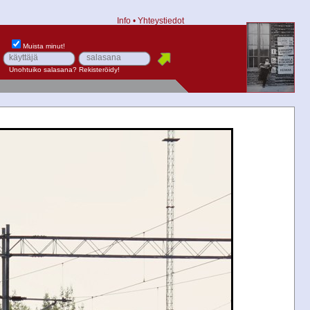
Info
•
Yhteystiedot
Muista minut!
Unohtuiko salasana?
Rekisteröidy!