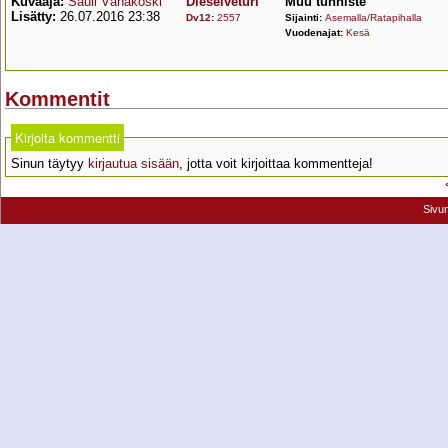
Kuvaaja:
Sauli Vähäkoski
Dieselveturi
Muu tunniste
Lisätty:
26.07.2016 23:38
Dv12
:
2557
Sijainti:
Asemalla/Ratapihalla
Vuodenajat:
Kesä
Kommentit
Kirjoita kommentti
Sinun täytyy
kirjautua sisään
, jotta voit kirjoittaa kommentteja!
Sivu