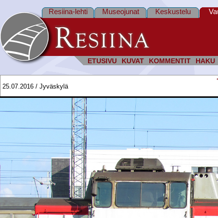
Resiina-lehti
Museojunat
Keskustelu
Va
ETUSIVU
KUVAT
KOMMENTIT
HAKU
25.07.2016 / Jyväskylä