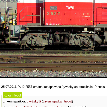
25.07.2016
Dv12 2557 eräänä kesäpäivänä Jyväskylän ratapihalla. Pienoiskuv
Kuvan tiedot
Liikennepaikka:
Jyväskylä
(
Liikennepaikan tiedot
)