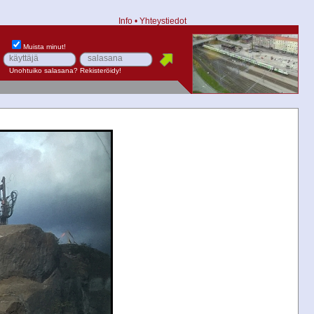
Info
•
Yhteystiedot
Muista minut!
Unohtuiko salasana?
Rekisteröidy!