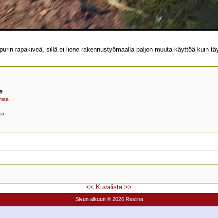
ipurin rapakiveä, sillä ei liene rakennustyömaalla paljon muuta käyttöä kuin 
e
maa
sä
<<
Kuvalista
>>
Sivun alkuun
© 2026 Resiina