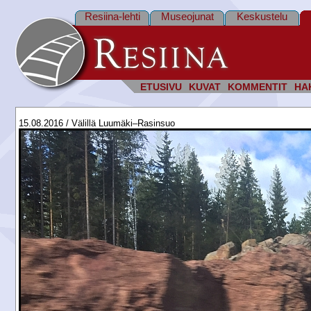
Resiina-lehti
Museojunat
Keskustelu
ETUSIVU
KUVAT
KOMMENTIT
HA
15.08.2016 / Välillä Luumäki–Rasinsuo