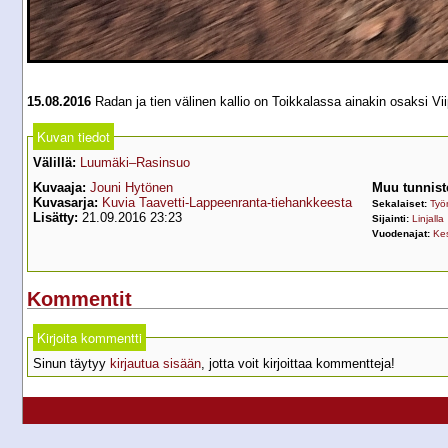
15.08.2016
Radan ja tien välinen kallio on Toikkalassa ainakin osaksi Vi
Kuvan tiedot
Välillä:
Luumäki–Rasinsuo
Kuvaaja:
Jouni Hytönen
Muu tunnist
Kuvasarja:
Kuvia Taavetti-Lappeenranta-tiehankkeesta
Sekalaiset:
Työ
Lisätty:
21.09.2016 23:23
Sijainti:
Linjalla
Vuodenajat:
Ke
Kommentit
Kirjoita kommentti
Sinun täytyy
kirjautua sisään
, jotta voit kirjoittaa kommentteja!