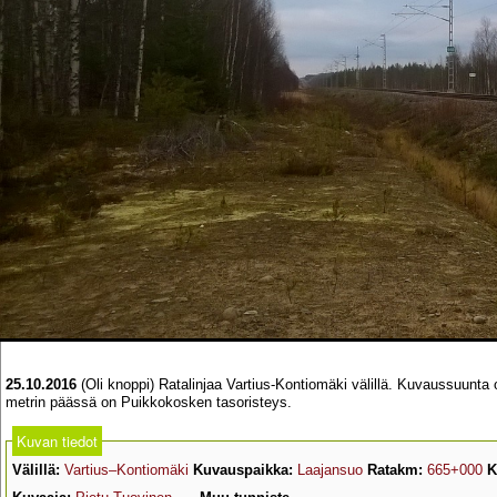
25.10.2016
(Oli knoppi) Ratalinjaa Vartius-Kontiomäki välillä. Kuvaussuun
metrin päässä on Puikkokosken tasoristeys.
Kuvan tiedot
Välillä:
Vartius–Kontiomäki
Kuvauspaikka:
Laajansuo
Ratakm:
665+000
K