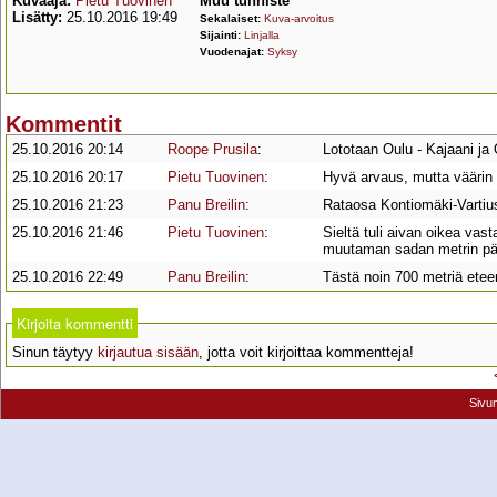
Kuvaaja:
Pietu Tuovinen
Muu tunniste
Lisätty:
25.10.2016 19:49
Sekalaiset:
Kuva-arvoitus
Sijainti:
Linjalla
Vuodenajat:
Syksy
Kommentit
25.10.2016 20:14
Roope Prusila
:
Lototaan Oulu - Kajaani j
25.10.2016 20:17
Pietu Tuovinen
:
Hyvä arvaus, mutta väärin
25.10.2016 21:23
Panu Breilin
:
Rataosa Kontiomäki-Vartius
25.10.2016 21:46
Pietu Tuovinen
:
Sieltä tuli aivan oikea vas
muutaman sadan metrin pä
25.10.2016 22:49
Panu Breilin
:
Tästä noin 700 metriä etee
Kirjoita kommentti
Sinun täytyy
kirjautua sisään
, jotta voit kirjoittaa kommentteja!
Sivu