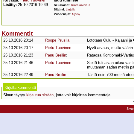
Kuvaaja:
Pietu Tuovinen
Muu tunniste
Lisätty:
25.10.2016 19:49
Sekalaiset:
Kuva-arvoitus
Sijainti:
Linjalla
Vuodenajat:
Syksy
Kommentit
25.10.2016 20:14
Roope Prusila
:
Lototaan Oulu - Kajaani j
25.10.2016 20:17
Pietu Tuovinen
:
Hyvä arvaus, mutta väärin
25.10.2016 21:23
Panu Breilin
:
Rataosa Kontiomäki-Vartius
25.10.2016 21:46
Pietu Tuovinen
:
Sieltä tuli aivan oikea vas
muutaman sadan metrin pä
25.10.2016 22:49
Panu Breilin
:
Tästä noin 700 metriä etee
Kirjoita kommentti
Sinun täytyy
kirjautua sisään
, jotta voit kirjoittaa kommentteja!
Sivu