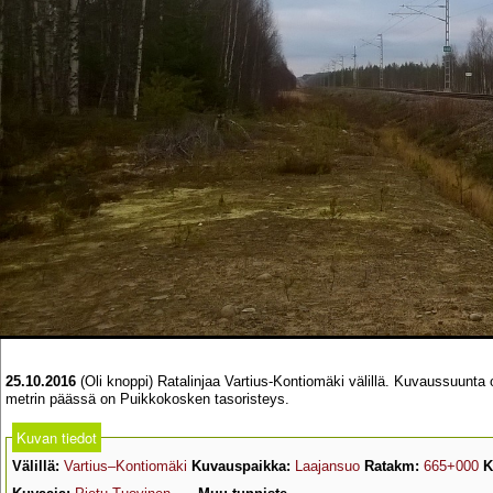
25.10.2016
(Oli knoppi) Ratalinjaa Vartius-Kontiomäki välillä. Kuvaussuun
metrin päässä on Puikkokosken tasoristeys.
Kuvan tiedot
Välillä:
Vartius–Kontiomäki
Kuvauspaikka:
Laajansuo
Ratakm:
665+000
K