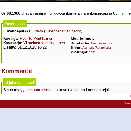
07.08.1986
Otavan asema Fuji-pokkarikameran ja erikoispikajuna 83:n viimei
Kuvan tiedot
Liikennepaikka:
Otava
(
Liikennepaikan tiedot
)
Kuvaaja:
Petri P. Pentikäinen
Muu tunniste
Kuvasarja:
Viimeinen vuosikymmen
Rautatieinfra:
Asemarakennus
Lisätty:
31.12.2016 18:22
Sijainti:
Asemalla/Ratapihalla
Vuodenajat:
Kesä
Kommentit
Kirjoita kommentti
Sinun täytyy
kirjautua sisään
, jotta voit kirjoittaa kommentteja!
Sivu