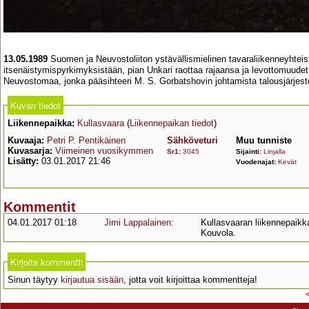
13.05.1989
Suomen ja Neuvostoliiton ystävällismielinen tavaraliikenneyhteist
itsenäistymispyrkimyksistään, pian Unkari raottaa rajaansa ja levottomuude
Neuvostomaa, jonka pääsihteeri M. S. Gorbatshovin johtamista talousjärjeste
Kuvan tiedot
Liikennepaikka:
Kullasvaara
(
Liikennepaikan tiedot
)
Kuvaaja:
Petri P. Pentikäinen
Sähköveturi
Muu tunniste
Kuvasarja:
Viimeinen vuosikymmen
Sr1
:
3045
Sijainti:
Linjalla
Lisätty:
03.01.2017 21:46
Vuodenajat:
Kevät
Kommentit
04.01.2017 01:18
Jimi Lappalainen
:
Kullasvaaran liikennepaikk
Kouvola.
Kirjoita kommentti
Sinun täytyy
kirjautua sisään
, jotta voit kirjoittaa kommentteja!