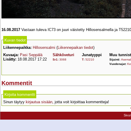
16.08.2017
Vastaan tuleva IC73 on juuri väistetty Hillosensalmella ja T522
Kuvan tiedot
Liikennepaikka:
Hillosensalmi
(
Liikennepaikan tiedot
)
Kuvaaja:
Pasi Seppälä
Sähköveturi
Junatyyppi
Muu tunnis
Lisätty:
18.08.2017 17:22
Sr1
:
3068
T
:
52210
Sijainti:
Asemall
Vuodenajat:
Ke
Kommentit
Kirjoita kommentti
Sinun täytyy
kirjautua sisään
, jotta voit kirjoittaa kommentteja!
Sivu