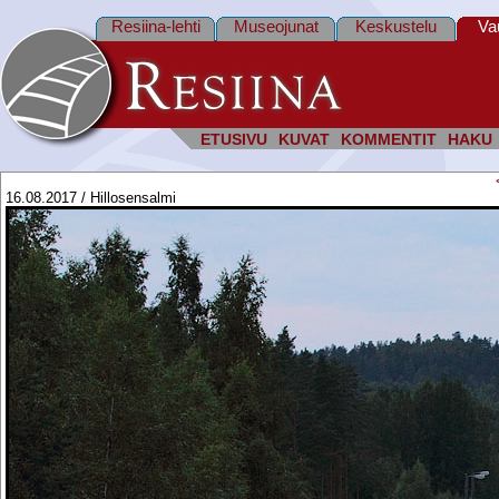
Resiina-lehti
Museojunat
Keskustelu
Va
ETUSIVU
KUVAT
KOMMENTIT
HAKU
16.08.2017 / Hillosensalmi