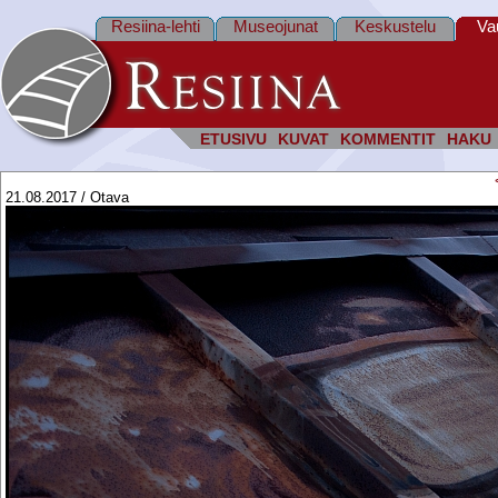
Resiina-lehti
Museojunat
Keskustelu
Va
ETUSIVU
KUVAT
KOMMENTIT
HAKU
21.08.2017 / Otava