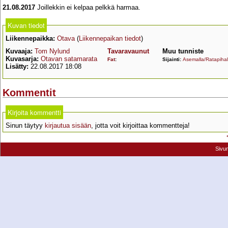
21.08.2017
Joillekkin ei kelpaa pelkkä harmaa.
Kuvan tiedot
Liikennepaikka:
Otava
(
Liikennepaikan tiedot
)
Kuvaaja:
Tom Nylund
Tavaravaunut
Muu tunniste
Kuvasarja:
Otavan satamarata
Fat
:
Sijainti:
Asemalla/Ratapihal
Lisätty:
22.08.2017 18:08
Kommentit
Kirjoita kommentti
Sinun täytyy
kirjautua sisään
, jotta voit kirjoittaa kommentteja!
Sivu