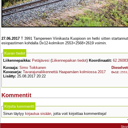
27.06.2017
T 3991 Tampereen Viinikasta Kuopioon on hetki sitten startannu
esiopastimen kohdalla Dv12-kolmikon 2553+2568+2619 voimin.
Kuvan tiedot
Liikennepaikka:
Petäjävesi
(
Liikennepaikan tiedot
)
Koordinaatit:
62.26083
Kuvaaja:
Simo Toikkanen
Dieselvet
Kuvasarja:
Tavarajunaliikennettä Haapamäen kolmiossa 2017
Dv12
:
2553
Lisätty:
25.08.2017 20:22
Kommentit
Kirjoita kommentti
Sinun täytyy
kirjautua sisään
, jotta voit kirjoittaa kommentteja!
Sivu