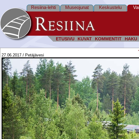
Resiina-lehti
Museojunat
Keskustelu
Va
ETUSIVU
KUVAT
KOMMENTIT
HAKU
27.06.2017 / Petäjävesi