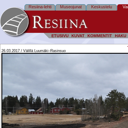
Resiina-lehti
Museojunat
Keskustelu
Va
ETUSIVU
KUVAT
KOMMENTIT
HAKU
26.03.2017 / Välillä Luumäki–Rasinsuo