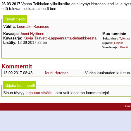
26.03.2017
Vanha Toikkalan ylikulkusilta on siirtynyt historian lehdille ja nyt 
että tulevan nelikaistaisen 6-tien.
Kuvan tiedot
Välillä:
Luumäki–Rasinsuo
Kuvaaja:
Jouni Hytönen
Muu tunniste
Kuvasarja:
Kuvia Taavetti-Lappeenranta-tiehankkeesta
Sekalaiset:
Työmaa
Lisätty:
12.09.2017 22:55
Sijainti:
Linjalla
Vuodenajat:
Kevät
Kommentit
13.09.2017 08:43
Jouni Hytönen
:
Viiden kuukauden kuluttua tä
Kirjoita kommentti
Sinun täytyy
kirjautua sisään
, jotta voit kirjoittaa kommentteja!
Sivu