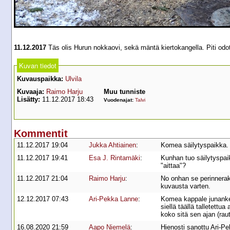
11.12.2017
Täs olis Hurun nokkaovi, sekä mäntä kiertokangella. Piti odot
Kuvan tiedot
Kuvauspaikka:
Ulvila
Kuvaaja:
Raimo Harju
Muu tunniste
Lisätty:
11.12.2017 18:43
Vuodenajat:
Talvi
Kommentit
11.12.2017 19:04
Jukka Ahtiainen
:
Komea säilytyspaikka. 
11.12.2017 19:41
Esa J. Rintamäki
:
Kunhan tuo säilytyspai
"aittaa"?
11.12.2017 21:04
Raimo Harju
:
No onhan se perinnerak
kuvausta varten.
12.12.2017 07:43
Ari-Pekka Lanne
:
Komea kappale junankeul
siellä täällä talletettu
koko sitä sen ajan (rau
16.08.2020 21:59
Aapo Niemelä
:
Hienosti sanottu Ari-Pek