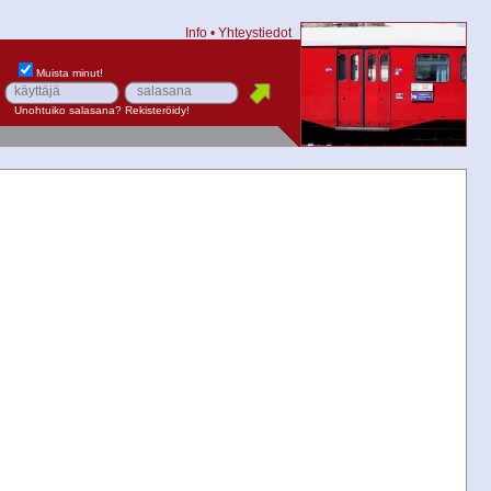
Info
•
Yhteystiedot
Muista minut!
Unohtuiko salasana?
Rekisteröidy!