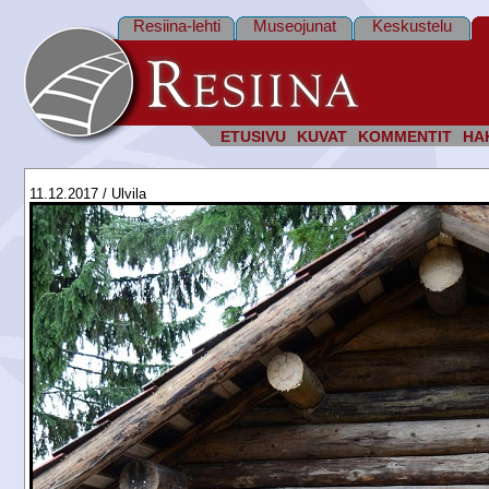
Resiina-lehti
Museojunat
Keskustelu
ETUSIVU
KUVAT
KOMMENTIT
HA
11.12.2017 / Ulvila