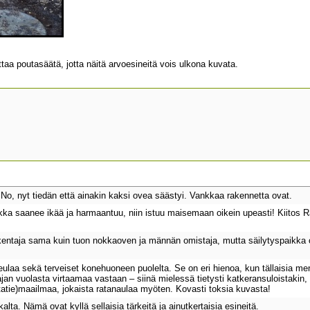
taa poutasäätä, jotta näitä arvoesineitä vois ulkona kuvata.
No, nyt tiedän että ainakin kaksi ovea säästyi. Vankkaa rakennetta ovat.
kka saanee ikää ja harmaantuu, niin istuu maisemaan oikein upeasti! Kiitos 
entaja sama kuin tuon nokkaoven ja männän omistaja, mutta säilytyspaikka on 
aa sekä terveiset konehuoneen puolelta. Se on eri hienoa, kun tällaisia menne
a ajan vuolasta virtaamaa vastaan ‒ siinä mielessä tietysti katkeransuloistakin
tatie)maailmaa, jokaista ratanaulaa myöten. Kovasti toksia kuvasta!
alta. Nämä ovat kyllä sellaisia tärkeitä ja ainutkertaisia esineitä.