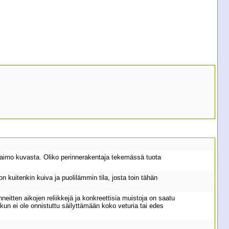
Raimo kuvasta. Oliko perinnerakentaja tekemässä tuota
kuitenkin kuiva ja puolilämmin tila, josta toin tähän
itten aikojen reliikkejä ja konkreettisia muistoja on saatu
, kun ei ole onnistuttu säilyttämään koko veturia tai edes