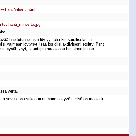
/vihanti/vihanti.html
anti/vihanti_minesite.jpg
lta.
ää huoltotunneliakin löytyy, jotenkin surulliseksi ja
i varmaan löytynyt lisää jos olisi aktiivisesti etsitty. Parit
mmin pysähtynyt, asuntojen matalahko hintataso lienee
assa verta.
äty ja savupiippu sekä kauempana näkyvä metsä on maalattu