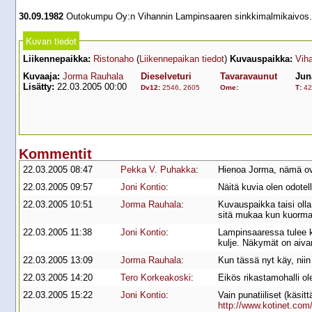
30.09.1982
Outokumpu Oy:n Vihannin Lampinsaaren sinkkimalmikaivos.
Kuvan tiedot
Liikennepaikka:
Ristonaho
(
Liikennepaikan tiedot
)
Kuvauspaikka:
Viha
Kuvaaja:
Jorma Rauhala
Dieselveturi
Tavaravaunut
Jun
Lisätty:
22.03.2005 00:00
Dv12
:
2546
,
2605
Ome
:
T
:
42
Kommentit
22.03.2005 08:47
Pekka V. Puhakka
:
Hienoa Jorma, nämä ova
22.03.2005 09:57
Joni Kontio
:
Näitä kuvia olen odotellu
22.03.2005 10:51
Jorma Rauhala
:
Kuvauspaikka taisi olla 
sitä mukaa kun kuormaaj
22.03.2005 11:38
Joni Kontio
:
Lampinsaaressa tulee käy
kulje. Näkymät on aiva
22.03.2005 13:09
Jorma Rauhala
:
Kun tässä nyt käy, niin
22.03.2005 14:20
Tero Korkeakoski
:
Eikös rikastamohalli ol
22.03.2005 15:22
Joni Kontio
:
Vain punatiiliset (käsit
http://www.kotinet.com/