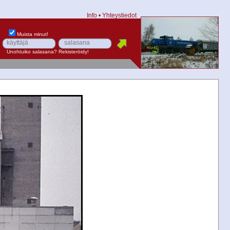
Info
•
Yhteystiedot
Muista minut!
Unohtuiko salasana?
Rekisteröidy!