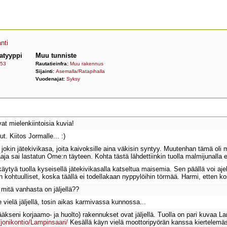
nti
atyyppi
Muu tunniste
53
Rautatieinfra:
Muu rakennus
Sijainti:
Asemalla/Ratapihalla
Vuodenajat:
Syksy
t mielenkiintoisia kuvia!
t. Kiitos Jormalle... :)
jokin jätekivikasa, joita kaivoksille aina väkisin syntyy. Muutenhan tämä oli m
a sai lastatun Ome:n täyteen. Kohta tästä lähdettiinkin tuolla malmijunalla e
tyä tuolla kyseisellä jätekivikasalla katseltua maisemia. Sen päällä voi ajella 
n kohtuulliset, koska täällä ei todellakaan nyppylöihin törmää. Harmi, etten 
 mitä vanhasta on jäljellä??
e vielä jäljellä, tosin aikas karmivassa kunnossa...
tääkseni korjaamo- ja huolto) rakennukset ovat jäljellä. Tuolla on pari kuvaa L
jonikontio/Lampinsaari/
Kesällä käyn vielä moottoripyörän kanssa kiertelemäss