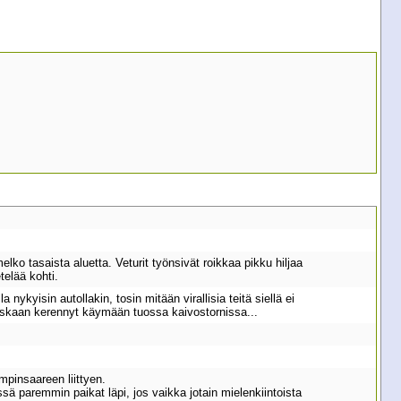
elko tasaista aluetta. Veturit työnsivät roikkaa pikku hiljaa
telää kohti.
nykyisin autollakin, tosin mitään virallisia teitä siellä ei
koskaan kerennyt käymään tuossa kaivostornissa...
ampinsaareen liittyen.
ä paremmin paikat läpi, jos vaikka jotain mielenkiintoista