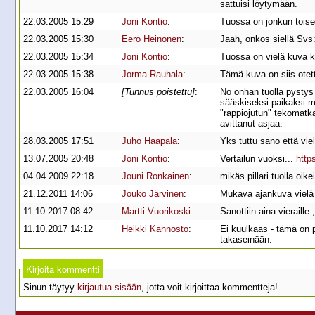
sattuisi löytymään.
22.03.2005 15:29
Joni Kontio
:
Tuossa on jonkun toise
22.03.2005 15:30
Eero Heinonen
:
Jaah, onkos siellä Svs:i
22.03.2005 15:34
Joni Kontio
:
Tuossa on vielä kuva k
22.03.2005 15:38
Jorma Rauhala
:
Tämä kuva on siis otett
22.03.2005 16:04
[Tunnus poistettu]
:
No onhan tuolla pystys 
sääskiseksi paikaksi mui
"rappiojutun" tekomatk
avittanut asjaa.
28.03.2005 17:51
Juho Haapala
:
Yks tuttu sano että viel
13.07.2005 20:48
Joni Kontio
:
Vertailun vuoksi...
http
04.04.2009 22:18
Jouni Ronkainen
:
mikäs pillari tuolla oik
21.12.2011 14:06
Jouko Järvinen
:
Mukava ajankuva vielä v
11.10.2017 08:42
Martti Vuorikoski
:
Sanottiin aina vieraill
11.10.2017 14:12
Heikki Kannosto
:
Ei kuulkaas - tämä on 
takaseinään.
Kirjoita kommentti
Sinun täytyy
kirjautua sisään
, jotta voit kirjoittaa kommentteja!