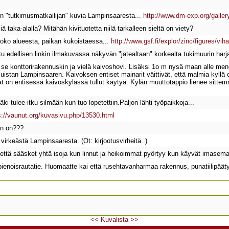
n "tutkimusmatkailijan" kuvia Lampinsaaresta...
http://www.dm-exp.org/gallery
ä taka-alalla? Mitähän kivituotetta niilä tarkalleen sieltä on viety?
oko alueesta, paikan kukoistaessa...
http://www.gsf.fi/explor/zinc/figures/vih
u edellisen linkin ilmakuvassa näkyvän "jätealtaan" korkealta tukimuurin harja
se konttorirakennuskin ja vielä kaivoshovi. Lisäksi 1o m nysä maan alle menev
stan Lampinsaaren. Kaivoksen entiset mainarit väittivät, että malmia kyllä olis
at on entisessä kaivoskylässä tullut käytyä. Kylän muuttotappio lienee sitte
äki tulee itku silmään kun tuo lopetettiin.Paljon lähti työpaikkoja...
s://vaunut.org/kuvasivu.php/13530.html
ein on???
irkeästä Lampinsaaresta. (Ot: kirjootusvirheitä..)
e ,että sääsket yhtä isoja kun linnut ja heikoimmat pyörtyy kun käyvät imasem
pienoisrautatie. Huomaatte kai että rusehtavanharmaa rakennus, punatiilipä
<<
Kuvalista
>>