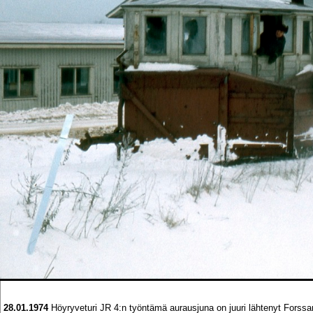
28.01.1974
Höyryveturi JR 4:n työntämä aurausjuna on juuri lähtenyt Fors