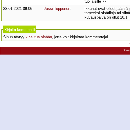
tuollaisille ??
22.01.2021 09:06
Jussi Tepponen
:
Ikkunat ovat olleet jäässä 
tarpeeksi sisätiloja tai sii
kuvauspäivä on ollut 28.1. l
Kirjoita kommentti
Sinun täytyy
kirjautua sisään
, jotta voit kirjoittaa kommentteja!
Sivu