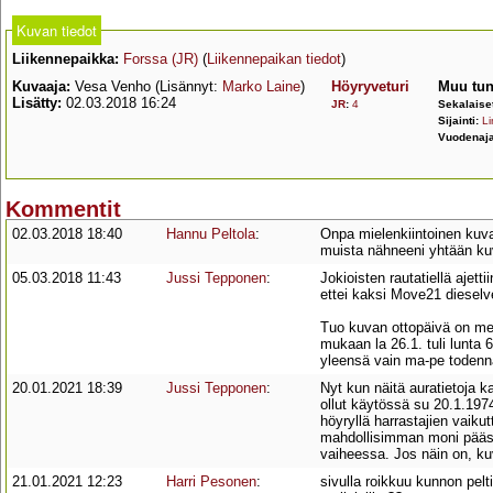
Kuvan tiedot
Liikennepaikka:
Forssa (JR)
(
Liikennepaikan tiedot
)
Kuvaaja:
Vesa Venho (Lisännyt:
Marko Laine
)
Höyryveturi
Muu tun
Lisätty:
02.03.2018 16:24
JR
:
4
Sekalaise
Sijainti:
Li
Vuodenaja
Kommentit
02.03.2018 18:40
Hannu Peltola
:
Onpa mielenkiintoinen kuva
muista nähneeni yhtään kuv
05.03.2018 11:43
Jussi Tepponen
:
Jokioisten rautatiellä ajetti
ettei kaksi Move21 dieselvet
Tuo kuvan ottopäivä on mer
mukaan la 26.1. tuli lunta 
yleensä vain ma-pe todenn
20.01.2021 18:39
Jussi Tepponen
:
Nyt kun näitä auratietoja 
ollut käytössä su 20.1.1974
höyryllä harrastajien vaiku
mahdollisimman moni pääsi 
vaiheessa. Jos näin on, ku
21.01.2021 12:23
Harri Pesonen
:
sivulla roikkuu kunnon pel