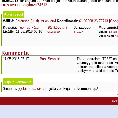
10.05.2018
Torstaijuna 2227 vei pohjoiseen vaunusatsin, jossa erikoisin oli 
https://vaunut.org/kuva/81512
Kuvan tiedot
Välillä:
Selänpää (uusi)–Vuohijärvi
Koordinaatit:
61.02208 26.72713
[Goog
Kuvaaja:
Tuomas Pätäri
Sähköveturi
Junatyyppi
Muu tunnis
Lisätty:
11.05.2018 00:10
Sr1
:
3039
T
:
2227
Sijainti:
Linjalla
Vuodenajat:
Ke
Kommentit
11.05.2018 07:17
Pasi Seppälä
:
Tämä torstainen T2227 on m
vaunutyyppiä matkassa. Ark
helatorstain ollessa vapa
parikymmentä kilometriä 
Kirjoita kommentti
Sinun täytyy
kirjautua sisään
, jotta voit kirjoittaa kommentteja!
Sivu