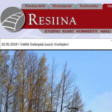
Resiina-lehti
Museojunat
Keskustelu
Va
ETUSIVU
KUVAT
KOMMENTIT
HAKU
10.05.2018 / Välillä Selänpää (uusi)–Vuohijärvi