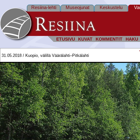
Resiina-lehti
Museojunat
Keskustelu
Va
ETUSIVU
KUVAT
KOMMENTIT
HAKU
31.05.2018 / Kuopio, välillä Väärälahti–Pitkälahti