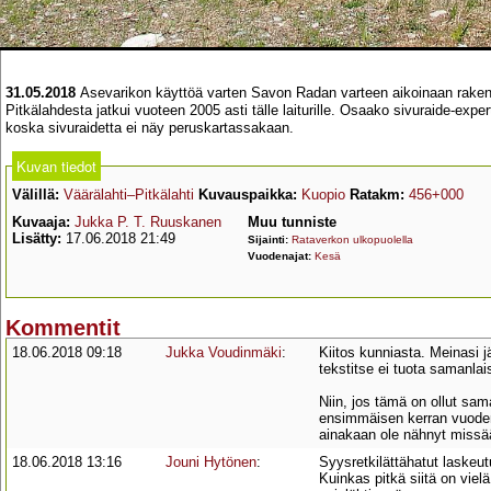
31.05.2018
Asevarikon käyttöä varten Savon Radan varteen aikoinaan rakennett
Pitkälahdesta jatkui vuoteen 2005 asti tälle laiturille. Osaako sivuraide-expe
koska sivuraidetta ei näy peruskartassakaan.
Kuvan tiedot
Välillä:
Väärälahti–Pitkälahti
Kuvauspaikka:
Kuopio
Ratakm:
456+000
Kuvaaja:
Jukka P. T. Ruuskanen
Muu tunniste
Lisätty:
17.06.2018 21:49
Sijainti:
Rataverkon ulkopuolella
Vuodenajat:
Kesä
Kommentit
18.06.2018 09:18
Jukka Voudinmäki
:
Kiitos kunniasta. Meinasi 
tekstitse ei tuota samanlai
Niin, jos tämä on ollut sam
ensimmäisen kerran vuoden 
ainakaan ole nähnyt missä
18.06.2018 13:16
Jouni Hytönen
:
Syysretkilättähatut laskeut
Kuinkas pitkä siitä on vie