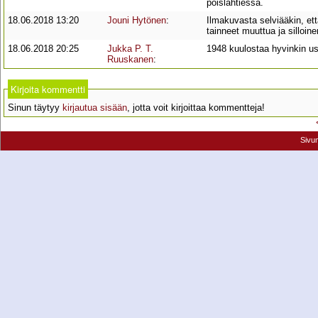
poislähtiessä.
18.06.2018 13:20
Jouni Hytönen
:
Ilmakuvasta selviääkin, ett
tainneet muuttua ja silloine
18.06.2018 20:25
Jukka P. T.
1948 kuulostaa hyvinkin us
Ruuskanen
:
Kirjoita kommentti
Sinun täytyy
kirjautua sisään
, jotta voit kirjoittaa kommentteja!
Sivu