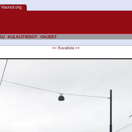
Vaunut.org
KU
KULKUTIEDOT
OHJEET
<<
Kuvalista
>>