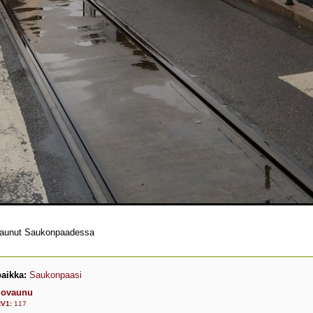
8X vaunut Saukonpaadessa
aikka:
Saukonpaasi
iovaunu
RV1
:
117