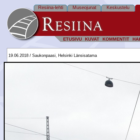
Resiina-lehti
Museojunat
Keskustelu
ETUSIVU
KUVAT
KOMMENTIT
HA
19.06.2018 / Saukonpaasi, Helsinki Länsisatama