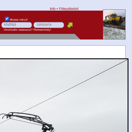
Info
•
Yhteystiedot
Muista minut!
Unohtuiko salasana?
Rekisteröidy!