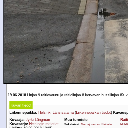
19.06.2018
Linjan 9 raitiovaunu ja raitiolinjaa 8 korvavan bussilinjan 
Kuvan tiedot
Liikennepaikka:
Helsinki Länsisatama
(
Liikennepaikan tiedot
)
Kuvausp
Kuvaaja:
Jyrki Längman
Muu tunniste
Rait
Kuvasarja:
Helsingin raitiotiet
Sekalaiset:
Muu ajoneuvo
,
Raitiotie
MLN