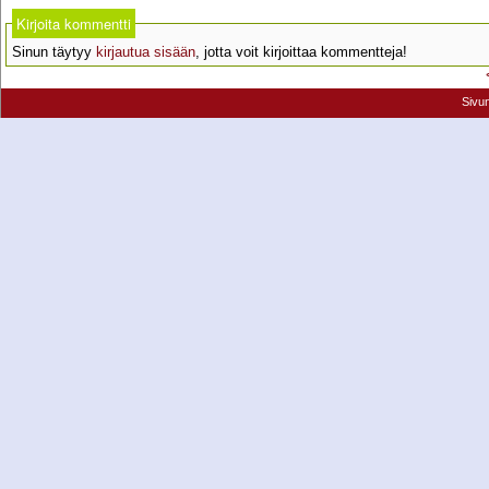
Kirjoita kommentti
Sinun täytyy
kirjautua sisään
, jotta voit kirjoittaa kommentteja!
Sivu