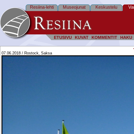
Resiina-lehti
Museojunat
Keskustelu
Va
ETUSIVU
KUVAT
KOMMENTIT
HAKU
07.06.2018 / Rostock, Saksa