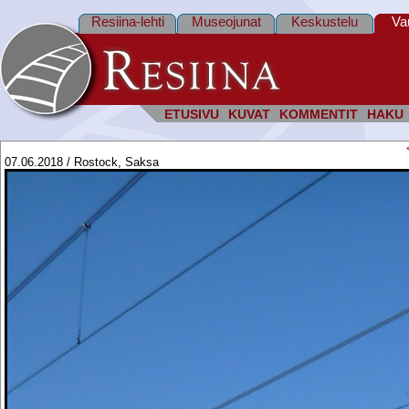
Resiina-lehti
Museojunat
Keskustelu
Va
ETUSIVU
KUVAT
KOMMENTIT
HAKU
07.06.2018 / Rostock, Saksa