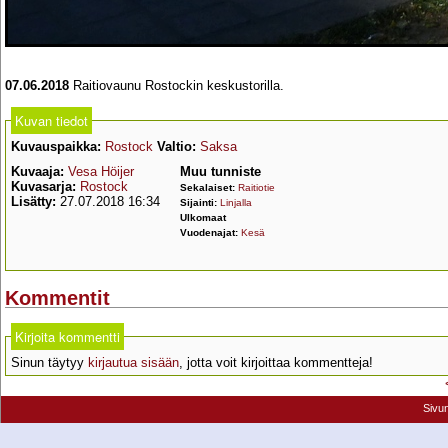
07.06.2018
Raitiovaunu Rostockin keskustorilla.
Kuvan tiedot
Kuvauspaikka:
Rostock
Valtio:
Saksa
Kuvaaja:
Vesa Höijer
Muu tunniste
Kuvasarja:
Rostock
Sekalaiset:
Raitiotie
Lisätty:
27.07.2018 16:34
Sijainti:
Linjalla
Ulkomaat
Vuodenajat:
Kesä
Kommentit
Kirjoita kommentti
Sinun täytyy
kirjautua sisään
, jotta voit kirjoittaa kommentteja!
Sivu