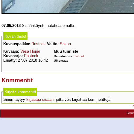
07.06.2018
Sisäänkäynti rautatieasemalle.
Kuvan tiedot
Kuvauspaikka:
Rostock
Valtio:
Saksa
Kuvaaja:
Vesa Höijer
Muu tunniste
Kuvasarja:
Rostock
Rautatieinfra:
Tunneli
Lisätty:
27.07.2018 16:42
Ulkomaat
Kommentit
Kirjoita kommentti
Sinun täytyy
kirjautua sisään
, jotta voit kirjoittaa kommentteja!
Sivu