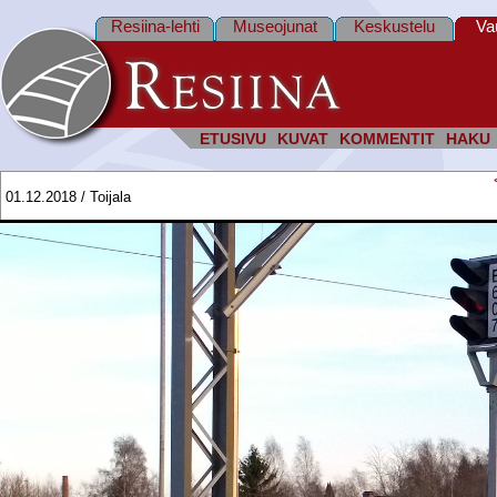
Resiina-lehti
Museojunat
Keskustelu
Va
ETUSIVU
KUVAT
KOMMENTIT
HAKU
01.12.2018 / Toijala