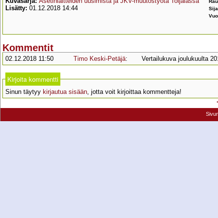
Kuvasarja:
Asetinlaitteiden uusimista ja JKV-muutostyötä Toijalassa
Rau
Lisätty:
01.12.2018 14:44
Sija
Vuo
Kommentit
02.12.2018 11:50
Timo Keski-Petäjä
:
Vertailukuva joulukuulta 2
Kirjoita kommentti
Sinun täytyy
kirjautua sisään
, jotta voit kirjoittaa kommentteja!
Sivu