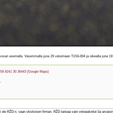
ovan asemalla. Vasemmalla juna 29 veturinaan TšS6-004 ja oikealla juna 19
59.9241 30.36443
[Google Maps]
a
 ole RŽD:n, vaan yksityisen firman. RŽD tarjoaa vain vetopalvelut (ja arvaisi