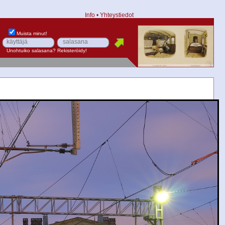
Info
•
Yhteystiedot
Muista minut!
Unohtuiko salasana?
Rekisteröidy!