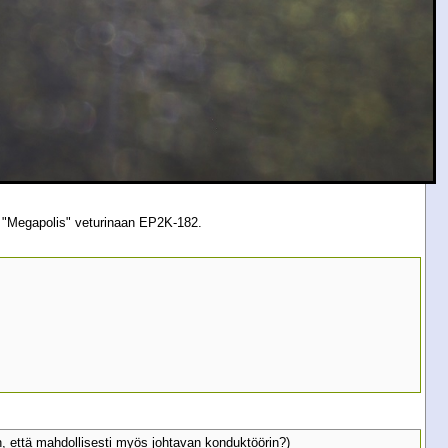
 "Megapolis" veturinaan EP2K-182.
n, että mahdollisesti myös johtavan konduktöörin?)