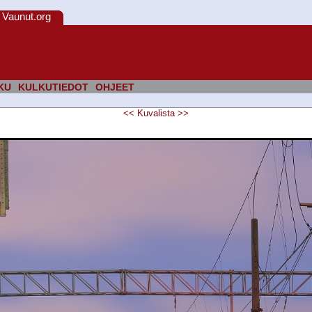
Vaunut.org
KU
KULKUTIEDOT
OHJEET
<<
Kuvalista
>>