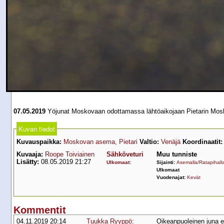
07.05.2019
Yöjunat Moskovaan odottamassa lähtöaikojaan Pietarin Mosk
Kuvan tiedot
Kuvauspaikka:
Moskovan asema, Pietari
Valtio:
Venäjä
Koordinaatit:
Kuvaaja:
Roope Toiviainen
Sähköveturi
Muu tunniste
Lisätty:
08.05.2019 21:27
Ulkomaat
:
Sijainti:
Asemalla/Ratapihall
Ulkomaat
Vuodenajat:
Kevät
Kommentit
04.11.2019 20:14
Tuukka Ryyppö
:
Oikeanpuoleinen juna ei