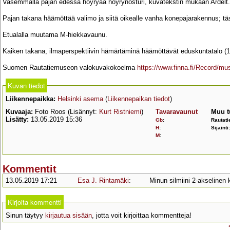
Vasemmalla pajan edessä höyryää höyrynosturi, kuvatekstin mukaan Ardelt.
Pajan takana häämöttää valimo ja siitä oikealle vanha konepajarakennus; tä
Etualalla muutama M-hiekkavaunu.
Kaiken takana, ilmaperspektiivin hämärtäminä häämöttävät eduskuntatalo (1
Suomen Rautatiemuseon valokuvakokoelma
https://www.finna.fi/Record/m
Kuvan tiedot
Liikennepaikka:
Helsinki asema
(
Liikennepaikan tiedot
)
Kuvaaja:
Foto Roos (Lisännyt:
Kurt Ristniemi
)
Tavaravaunut
Muu t
Lisätty:
13.05.2019 15:36
Gb
:
Rautati
H
:
Sijainti
M
:
Kommentit
13.05.2019 17:21
Esa J. Rintamäki
:
Minun silmiini 2-akselinen
Kirjoita kommentti
Sinun täytyy
kirjautua sisään
, jotta voit kirjoittaa kommentteja!