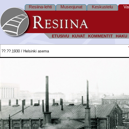
Resiina-lehti
Museojunat
Keskustelu
Va
ETUSIVU
KUVAT
KOMMENTIT
HAKU
??.??.1930 / Helsinki asema