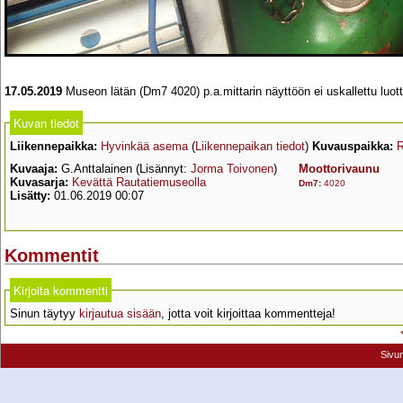
17.05.2019
Museon lätän (Dm7 4020) p.a.mittarin näyttöön ei uskallettu luottaa. 
Kuvan tiedot
Liikennepaikka:
Hyvinkää asema
(
Liikennepaikan tiedot
)
Kuvauspaikka:
R
Kuvaaja:
G.Anttalainen (Lisännyt:
Jorma Toivonen
)
Moottorivaunu
Kuvasarja:
Kevättä Rautatiemuseolla
Dm7
:
4020
Lisätty:
01.06.2019 00:07
Kommentit
Kirjoita kommentti
Sinun täytyy
kirjautua sisään
, jotta voit kirjoittaa kommentteja!
Sivu