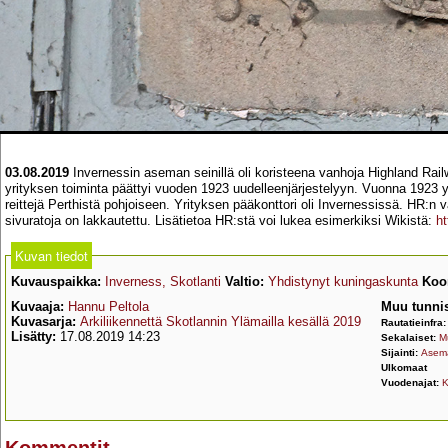
03.08.2019
Invernessin aseman seinillä oli koristeena vanhoja Highland Rai
yrityksen toiminta päättyi vuoden 1923 uudelleenjärjestelyyn. Vuonna 1923 yri
reittejä Perthistä pohjoiseen. Yrityksen pääkonttori oli Invernessissä. HR:n 
sivuratoja on lakkautettu. Lisätietoa HR:stä voi lukea esimerkiksi Wikistä:
ht
Kuvan tiedot
Kuvauspaikka:
Inverness, Skotlanti
Valtio:
Yhdistynyt kuningaskunta
Koor
Kuvaaja:
Hannu Peltola
Muu tunni
Kuvasarja:
Arkiliikennettä Skotlannin Ylämailla kesällä 2019
Rautatieinfra
Lisätty:
17.08.2019 14:23
Sekalaiset:
M
Sijainti:
Asema
Ulkomaat
Vuodenajat:
K
Kommentit