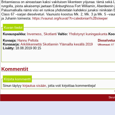
Britanniassa on ainoastaan kaksi vakituisen liikenteen yöjunaa: tämä sekä L
rungolla, joista aikaisempi jaetaan Edinburghissa Fort Williamin, Aberdeenin 
Paluumatkalla nämä viisi eri runkoa yhdistetään kahdeksi junaksi niinikää
Class 67 –sarjan dieselveturi. Vaunusto koostuu Mk. 2, Mk. 3 ja Mk. 5 –v
ja Juhanin toimesta:
https://vaunut.org/kuvat/?t=caledonian%2Bsleeper
Kuvan tiedot
Kuvauspaikka:
Inverness, Skotlanti
Valtio:
Yhdistynyt kuningaskunta
Koor
Kuvaaja:
Hannu Peltola
Dieselvetur
Kuvasarja:
Arkiliikennettä Skotlannin Ylämailla kesällä 2019
Ulkomaat
:
67
Lisätty:
18.08.2019 00:15
Kommentit
Kirjoita kommentti
Sinun täytyy
kirjautua sisään
, jotta voit kirjoittaa kommentteja!
Sivu