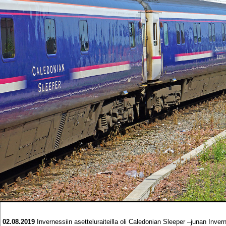
02.08.2019
Invernessiin asetteluraiteilla oli Caledonian Sleeper –junan Inve