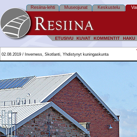
Resiina-lehti
Museojunat
Keskustelu
Va
ETUSIVU
KUVAT
KOMMENTIT
HAKU
02.08.2019 / Inverness, Skotlanti, Yhdistynyt kuningaskunta