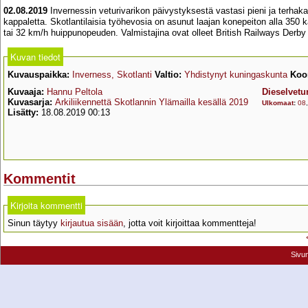
02.08.2019
Invernessin veturivarikon päivystyksestä vastasi pieni ja terhaka
kappaletta. Skotlantilaisia työhevosia on asunut laajan konepeiton alla 350 
tai 32 km/h huippunopeuden. Valmistajina ovat olleet British Railways Der
Kuvan tiedot
Kuvauspaikka:
Inverness, Skotlanti
Valtio:
Yhdistynyt kuningaskunta
Koor
Kuvaaja:
Hannu Peltola
Dieselvetur
Kuvasarja:
Arkiliikennettä Skotlannin Ylämailla kesällä 2019
Ulkomaat
:
08
Lisätty:
18.08.2019 00:13
Kommentit
Kirjoita kommentti
Sinun täytyy
kirjautua sisään
, jotta voit kirjoittaa kommentteja!
Sivu