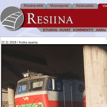
Resiina-lehti
Museojunat
Keskustelu
Va
ETUSIVU
KUVAT
KOMMENTIT
HAKU
22.11.2018 / Kotka asema