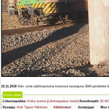
22.11.2018
Siilo- ynnä säiliövaunuista koostuva tavarajuna 2694 jarruttelee 
Kuvan tiedot
Liikennepaikka:
Kotka asema
(
Liikennepaikan tiedot
)
Koordinaatit:
60.46
Kuvaaja:
Antti Tapani Häkkinen
Sähköveturi
Junatyyppi
Muu t